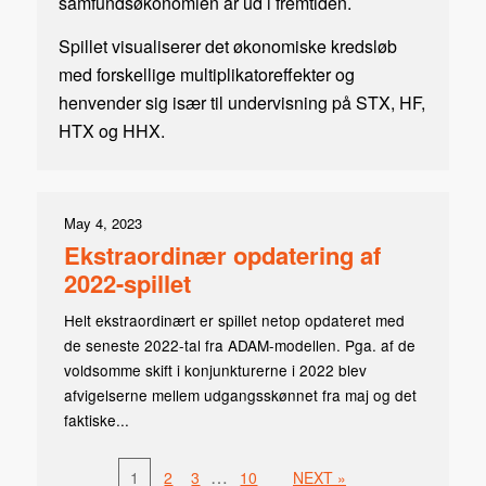
samfundsøkonomien år ud i fremtiden.
Spillet visualiserer det økonomiske kredsløb
med forskellige multiplikatoreffekter og
henvender sig især til undervisning på STX, HF,
HTX og HHX.
May 4, 2023
Ekstraordinær opdatering af
2022-spillet
Helt ekstraordinært er spillet netop opdateret med
de seneste 2022-tal fra ADAM-modellen. Pga. af de
voldsomme skift i konjunkturerne i 2022 blev
afvigelserne mellem udgangsskønnet fra maj og det
faktiske...
…
1
2
3
10
NEXT »