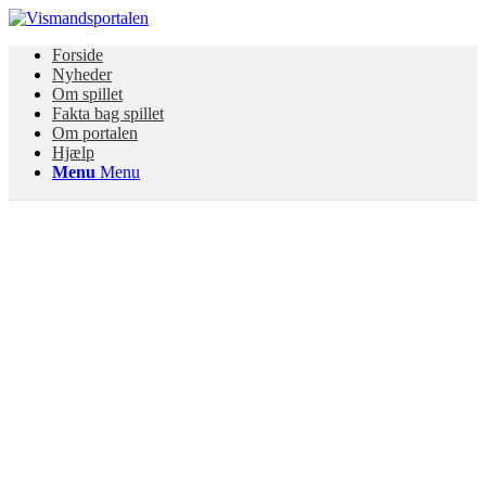
Forside
Nyheder
Om spillet
Fakta bag spillet
Om portalen
Hjælp
Menu
Menu