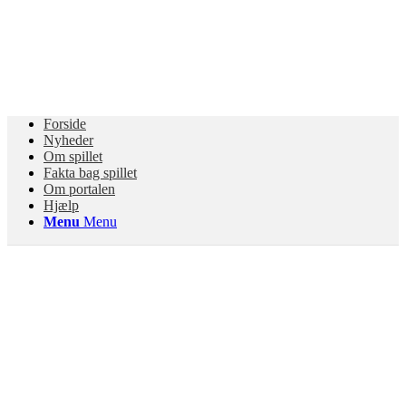
Forside
Nyheder
Om spillet
Fakta bag spillet
Om portalen
Hjælp
Menu
Menu