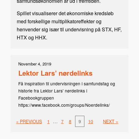
samfundsøkonomien år ud i fremtiden.
Spillet visualiserer det økonomiske kredsløb
med forskellige multiplikatoreffekter og
henvender sig især til undervisning på STX, HF,
HTX og HHX.
November 4, 2019
Lektor Lars’ nørdelinks
Få inspiration til undervisningen i samfundsfag og
historie fra Lektor Lars' nørdelinks i
Facebookgruppen
https://www.facebook.com/groups/Noerdelinks/
…
« PREVIOUS
1
7
8
9
10
NEXT »