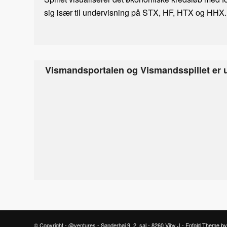
sig især til undervisning på STX, HF, HTX og HHX.
Vismandsportalen og Vismandsspillet er u
© Copyright - @ventures - Sønderhøj 9, 2. sal - 8260 Viby J -
Enfold Theme by 