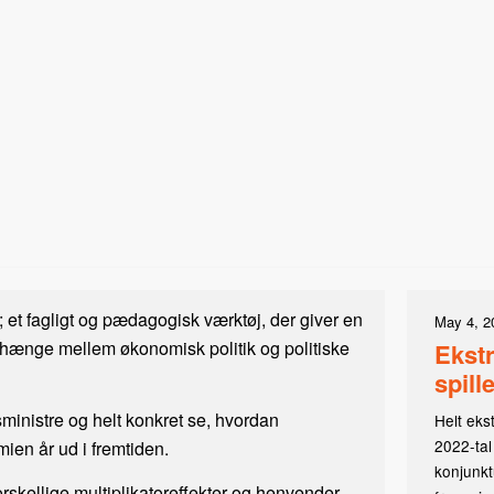
 et fagligt og pædagogisk værktøj, der giver en
May 4, 2
hænge mellem økonomisk politik og politiske
Ekstr
spille
ministre og helt konkret se, hvordan
Helt eks
2022-tal
en år ud i fremtiden.
konjunkt
rskellige multiplikatoreffekter og henvender