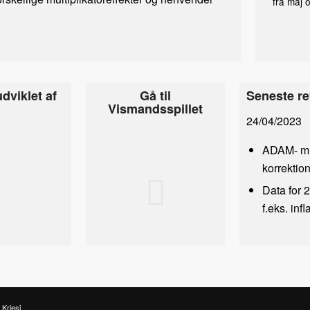
fra maj o
dviklet af
Gå til
Seneste re
Vismandsspillet
24/04/2023
ADAM- mul
korrektion
Data for 2
f.eks. infl
Kriesi