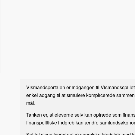
Vismandsportalen er indgangen til Vismandsspillet;
enkel adgang til at simulere komplicerede sammen
mål.
Tanken er, at eleverne selv kan optræde som finans
finanspolitiske indgreb kan ændre samfundsøkonomi
Spillet visualiserer det økonomiske kredsløb med fo