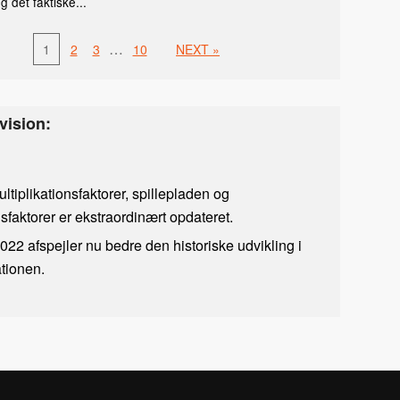
g det faktiske...
…
1
2
3
10
NEXT »
vision:
tiplikationsfaktorer, spillepladen og
sfaktorer er ekstraordinært opdateret.
022 afspejler nu bedre den historiske udvikling i
ationen.